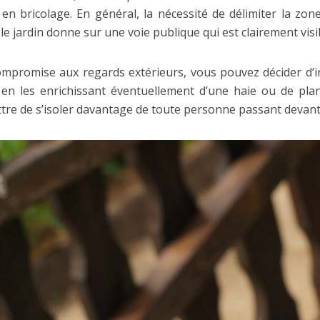
 bricolage. En général, la nécessité de délimiter la zone
le jardin donne sur une voie publique qui est clairement visi
ompromise aux regards extérieurs, vous pouvez décider d’in
, en les enrichissant éventuellement d’une haie ou de pla
mettre de s’isoler davantage de toute personne passant devant 