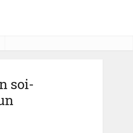
n soi-
un