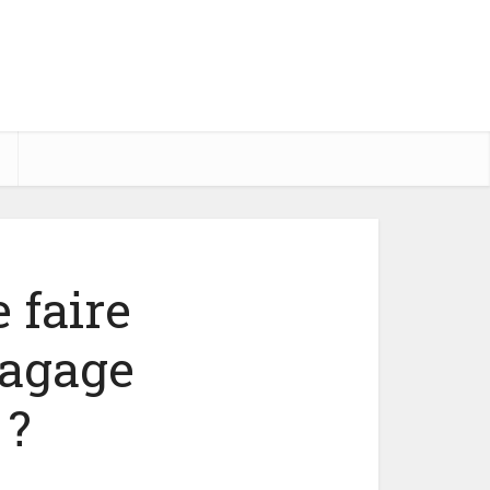
 faire
lagage
 ?