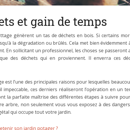
ets et gain de temps
attage génèrent un tas de déchets en bois. Si certains mor
usqu’à la dégradation ou brûlés. Cela met bien évidemment à m
. En sollicitant un professionnel, les choses se passeront 
gique des déchets qui en proviennent. Il enverra ces déc
e est l’une des principales raisons pour lesquelles beaucou
il impeccable, ces derniers réaliseront l’opération en un t
nt la parfaite maîtrise des différentes étapes à suivre pour
re arbre, non seulement vous vous exposez à des dangers
étal qui occupe tout votre jardin.
tenir son jardin potager ?